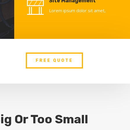
Site Management
Lorem ipsum dolor sit amet,
FREE QUOTE
ig Or Too Small